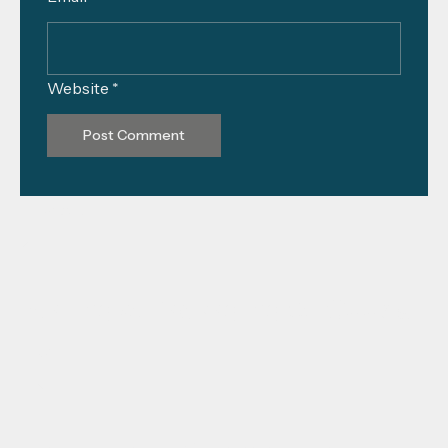
Website *
Previous
Waring & Packaging Of Goods
Next