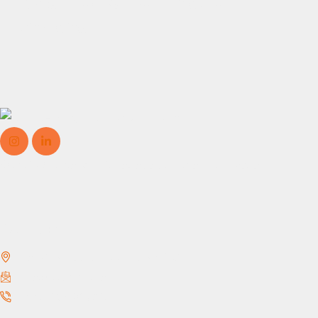
Twist Locks Connection
Devices
© 2025, Grupo MHE9, Todos os direitos reservados
Contact
No: 58 A, East Street, USA 4508
info@example.com
+ 00 123 456 789